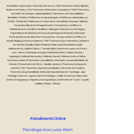
Ansiedade | Depressão | Transtorno de Humor | TAB (Transtorno Afetivo Bipolar) |
Síndrome do Pânico | TOC (Transtorno Obsessivo Compulsivo) | TDAH (Transtorno
de Déficit de Atenção e Hiperatividade) | Transtornos de Personalidade |
Borderline | Timidez | Problemas de Aprendizagem | Problemas relacionados ao
COVID / Pandemia | Problemas no Casamento | Obesidade | Anorexia / Bulimia |
Compulsão Alimentar | Emagrecimento | Compulsões | Conflitos no
Relacionamento | Conflitos Familiares | Alienação Parental | Uso de Drogas |
Dependência de Álcool | Incertezas | Insatisfação profissional | Orientação
Profissional | Desenvolvimento Pessoal | Dor / Doença Crônica | Conflitos na
Escola | Bullying | Estresse | Burnout | TEPT (estresse pós traumático) | Acidente
de Trânsito | Família | Fobias (Medos) | Fobia Social (Ansiedade Social) |
Adolescentes | Adultos | Idoso / Terceira idade | Incertezas quanto ao Futuro |
Luto / Morte | Orientação aos pais | Deficiência física | Traição | Divórcio /
Separação | Violência doméstica | Violência Sexual | Violência contra a Mulher |
Questões raciais | Preconceito | Sexualidade | Orientação sexual | Identidade de
Gênero | Pensamento de Morte / Suicídio | Autismo (Transtorno do Espectro
Autista) | TOD (Transtorno Opositor Desafiador) | Transtorno de Conduta |
Transtorno de personalidade Antisocial | Dependência de Tecnologia | Jogo
Patológico (Vício em Jogos) | Ciúmes Patológico / Delírio de Ciúmes | Baixa Auto
Estima | Insegurança | Vergonha | Desesperança | Sentimento de "vazio" | Queda
na libido | Manias / Rituais
Atendimento Online
Psicóloga Ana Luiza Alem