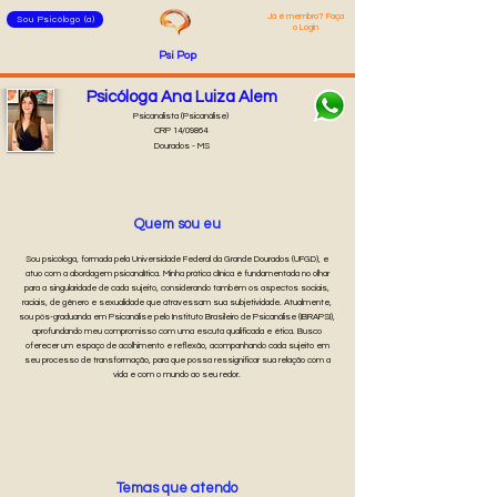
Já é membro? Faça
Sou Psicólogo (a)
o Login
Psi Pop
Psicóloga Ana Luiza Alem
Psicanalista (Psicanálise)
CRP 14/09864
Dourados - MS
Quem sou eu
Sou psicóloga, formada pela Universidade Federal da Grande Dourados (UFGD), e
atuo com a abordagem psicanalítica. Minha prática clínica é fundamentada no olhar
para a singularidade de cada sujeito, considerando também os aspectos sociais,
raciais, de gênero e sexualidade que atravessam sua subjetividade. Atualmente,
sou pós-graduanda em Psicanálise pelo Instituto Brasileiro de Psicanálise (IBRAPSI),
aprofundando meu compromisso com uma escuta qualificada e ética. Busco
oferecer um espaço de acolhimento e reflexão, acompanhando cada sujeito em
seu processo de transformação, para que possa ressignificar sua relação com a
vida e com o mundo ao seu redor.
Temas que atendo