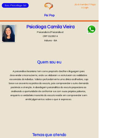
Já é membro? Faça
Sou Psicólogo (a)
o Login
Psi Pop
Psicóloga Camila Vieira
Psicanalista (Psicanálise)
CRP 03/26014
Itabuna - BA
Quem sou eu
A psicanálise lacaniana tem como propósito decifrar a linguagem para
desvendar o inconsciente, onde se elaboram e estruturam as realidades
essenciais do indivíduo. Valorizo profundamente uma clínica acolhedora, cuja
base se assenta na prática da escuta, pois compreender o outro demanda
paciência e atenção. A abordagem psicanalítica da escuta proporciona ao
analisando a oportunidade de confrontar-se com suas próprias palavras,
enquanto a verdadeira maestria da escuta reside em compreender sem
emitir julgamentos sobre o que é expresso.
Temas que atendo