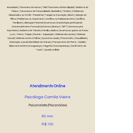
Ansiedade | Transtorno de Humor | TAB (Transtorno Afetivo Bipolar) | Síndrome do
Pânico | Transtornos de Personalidade | Borderline | Timidez | Problemas
relacionados ao COVID / Pandemia | Terapia na Gestação | Aborto | Adoção de
Filhos | Problemas no Casamento | Conflitos no Relacionamento | Conflitos
Familiares | Alienação Parental | Incertezas | Insatisfação profissional |
Desenvolvimento Pessoal | Estresse | Burnout | TEPT (estresse pós
traumático) | Acidente de Trânsito | Família | Adultos | Incertezas quanto ao Futuro
| Luto / Morte | Traição | Divórcio / Separação | Violência doméstica | Violência
Sexual | Violência contra a Mulher | Questões raciais | Preconceito | Sexualidade |
Orientação sexual | Identidade de Gênero | Pensamento de Morte / Suicídio |
Baixa Auto Estima | Insegurança | Vergonha | Desesperança | Sentimento de
"vazio" | Queda na libido
Atendimento Online
Psicóloga Camila Vieira
Psicanalista (Psicanálise)
60 min
R$ 100