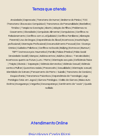
Temas que atendo
Ansiedade | Depressão | Transtorno de Humor | Síndrome do Pânico | TOC
(Transtorno Obsessivo Compulsivo) | Transtornos de Personalidade | Borderline |
Timidez | Terapia na Gestação | Aborto | Adoção de Filhos | Problemas no
Casamento | Obesidade | Compulsão Alimentar | Compulsões | Conflitos no
Relacionamento | Conflitos com a Lei (judiciais) | Conflitos Familiares | Alienação
Parental | Uso de Drogas | Dependência de Álcool | Incertezas | Insatisfação
profissional | Orientação Profissional | Desenvolvimento Pessoal | Dor / Doença
Crônica | Cuidados Paliativos | Conflitos na Escola | Bullying | Estresse | Burnout |
TEPT (estresse pós traumático) | Família | Fobias (Medos) | Fobia Social
(Ansiedade Social) | Crianças | Adolescentes | Adultos | Idoso / Terceira idade |
Incertezas quanto ao Futuro | Luto / Morte | Orientação aos pais | Deficiência física
| Traição | Divórcio / Separação | Violência doméstica | Violência Sexual | Violência
contra a Mulher | Questões raciais | Preconceito | Sexualidade | Orientação sexual |
Identidade de Gênero | Pensamento de Morte / Suicídio | Transtorno de Conduta |
Esquizofrenia | Transtornos Psicóticos | Dependência de Tecnologia | Jogo
Patológico (Vício em Jogos) | Ciúmes Patológico / Delírio de Ciúmes | Baixa Auto
Estima | Insegurança | Vergonha | Desesperança | Sentimento de "vazio" | Queda
na libido
Atendimento Online
Psicóloga Carla Rizzi