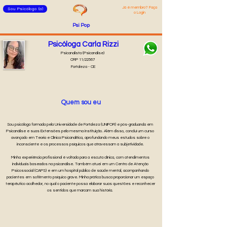
Já é membro? Faça
Sou Psicólogo (a)
o Login
Psi Pop
Psicóloga Carla Rizzi
Psicanalista (Psicanálise)
CRP 11/22567
Fortaleza - CE
Quem sou eu
Sou psicóloga formada pela Universidade de Fortaleza (UNIFOR) e pós-graduanda em
Psicanálise e suas Extensões pela mesma instituição. Além disso, concluí um curso
avançado em Teoria e Clínica Psicanalítica, aprofundando meus estudos sobre o
inconsciente e os processos psíquicos que atravessam a subjetividade.
Minha experiência profissional é voltada para a escuta clínica, com atendimentos
individuais baseados na psicanálise. Também atuei em um Centro de Atenção
Psicossocial (CAPS) e em um hospital público de saúde mental, acompanhando
pacientes em sofrimento psíquico grave. Minha prática busca proporcionar um espaço
terapêutico acolhedor, no qual o paciente possa elaborar suas questões e reconhecer
os sentidos que marcam sua história.