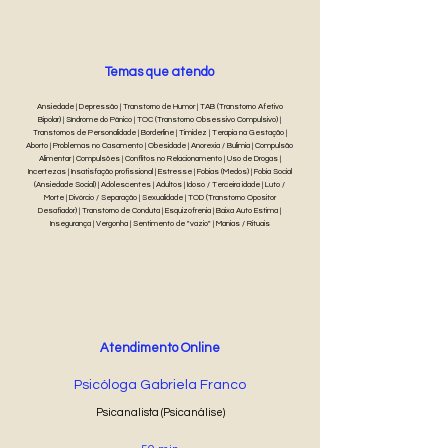
Temas que atendo
Ansiedade | Depressão | Transtorno de Humor | TAB (Transtorno Afetivo
Bipolar) | Síndrome do Pânico | TOC (Transtorno Obsessivo Compulsivo) |
Transtornos de Personalidade | Borderline | Timidez | Terapia na Gestação |
Aborto | Problemas no Casamento | Obesidade | Anorexia / Bulimia | Compulsão
Alimentar | Compulsões | Conflitos no Relacionamento | Uso de Drogas |
Incertezas | Insatisfação profissional | Estresse | Fobias (Medos) | Fobia Social
(Ansiedade Social) | Adolescentes | Adultos | Idoso / Terceira idade | Luto /
Morte | Divórcio / Separação | Sexualidade | TOD (Transtorno Opositor
Desafiador) | Transtorno de Conduta | Esquizofrenia | Baixa Auto Estima |
Insegurança | Vergonha | Sentimento de "vazio" | Manias / Rituais
Atendimento Online
Psicóloga Gabriela Franco
Psicanalista (Psicanálise)