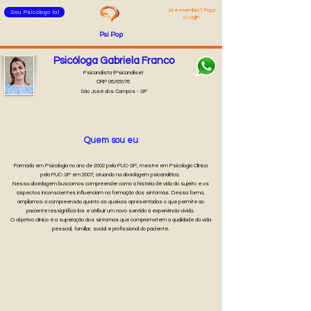
Já é membro? Faça
Sou Psicólogo (a)
o Login
Psi Pop
Psicóloga Gabriela Franco
Psicanalista (Psicanálise)
CRP 06/65076
São José dos Campos - SP
Quem sou eu
Formada em Psicologia no ano de 2002 pela PUC-SP, mestre em Psicologia Clínica
pela PUC-SP em 2007, atuando na abordagem psicanalítica.
Nessa abordagem buscamos compreender como a história de vida do sujeito e os
aspectos inconscientes influenciam na formação dos sintomas. Dessa forma,
ampliamos a compreensão quanto as queixas apresentadas o que permite ao
paciente ressignificá-las e atribuir um novo sentido à experiência vivida.
O objetivo clínico é a superação dos sintomas que comprometem a qualidade da vida
pessoal, familiar, social e profissional do paciente.