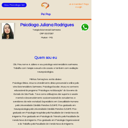
Já é membro? Faça
Sou Psicólogo (a)
o Login
Psi Pop
Psicóloga Juliana Rodrigues
Terapia Existencial Sartreana
CRP 05/57287
Muriaé - MG
Quem sou eu
Olá. Meu nome é Juliana e sou psicóloga existencialista sartreana.
Trabalho com terapia sexual e de casais e também com avaliação
neuropsicológica.
Minhas formações estão abaixo:
Psicóloga Clínica. Atua no atendimento clínico presencial e online pelo
viés Existencialista Sartreano. Psicóloga Escolar. Atuou no contexto
educacional do programa "Psicólogos na Educação" do Governo do
Estado de São Paulo. Teve como atribuições dar suporte à saúde
mental e desenvolvimento socioemocional de estudantes e
servidores da rede estadual. Especialista em Sexualidade Humana
pela Universidade Cândido Mendes (UCAM). Pós-graduada em
Neuropsicologia pela Universidade Cândido Mendes (UCAM). Pós-
graduada em Psicologia Hospitalar pela Faculdade de Venda Nova do
Imigrante. Pós-graduada em Psicologia do Trânsito pela Faculdade de
Venda Nova do Imigrante. Pós-graduada em Psicologia Organizacional
e do Trabalho pela Faculdade de Venda Nova do Imigrante.