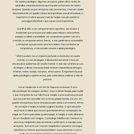
de saúde psicológico. Algumas emoções geram altos níveis de
adrenalina, neurotransmissor que impede os homens de terem
ereções. Quando essas emoções são constantes, o homem acaba
desenvolvendo um quadro crônico de impotência sexual emocional. O
importante é saber que por meio da terapia sexual o paciente
consegue identificar o que causa essa impotência.
*COMPULSÃO é um comportamento repetitivo, excessivo e
involuntário que uma pessoa realiza para reduzir o desconforto
psíquico ou aliviar a ansiedade. As compulsões podem ser atos
mentais ou comportamentos físicos, e são geralmente associadas
a situações que provocam prazer imediato. Para combater as
compulsões, é necessário recorrer à ajuda psicológica.
*VÍCIOS podem ter um impacto profundo e destrutivo na saúde
mental, e o uso de drogas e álcool pode aumentar o risco de
desenvolver problemas de saúde mental. O vício não se limita ao uso
de drogas e álcool, mas pode incluir também dependência de jogos,
internet, redes sociais, compras, entre outros. É importante buscar
ajuda psicológica o quanto antes, para evitar danos maiores à vida da
pessoa.
Fazer terapia não é um ato de fraqueza ou loucura. É uma
demonstração de coragem, lucidez, força e determinação para mudar
o que te impede de ser feliz! Fazer terapia é uma aventura pessoal
que nos permite reconciliar com a nossa própria história. De vez em
quando você precisa fazer uma pausa para visitar a si mesmo. Antes
de começar a terapia é natural surgirem dúvidas. O que não pode
acontecer é deixar que esses questionamentos te impeçam de
seguir em frente para iniciar a psicoterapia. A terapia é muito diferente
de um desabafo com amigos. O psicólogo trabalha com técnicas no
processo terapêutico para amenizar o sofrimento e manejar suas
emoções. Somente com escuta terapêutica o paciente consegue
identificar os fatores que desencadeiam seus sintomas e com o
auxílio de um psicólogo aprende a intervir na mudança de