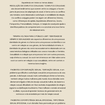
Experiência em tratar os temas abaixo:
RESOLUÇÃO DE CONFLITOS CONJUGAIS: *CONFLITOS CONJUGAIS
são desentendimentos que ocorrem entre os cônjuges e fazem
parte do processo de adaptação do casal. A forma como os conflitos
são tratados está relacionada à satisfação e estabilidade da relação.
Os conflitos conjugais podem ter origem em diferentes fatores,
como: Diferenças de opinião, Experiências diferentes, Gosto,
Perspectiva, Personalidade, Crenças. A terapia de casal pode ajudar a
identificar padrões de comportamento e a construir uma nova forma
de relacionamento.
TERAPIA VOLTADA PARA O PÚBLICO LGBT: *IDENTIDADE DE
GÊNERO E SEXUALIDADE são aspectos diferentes de uma pessoa:
Identidade de gênero é a forma como uma pessoa se identifica e se
sente em relação ao seu gênero, de forma individual e interna. A
identidade de gênero não está necessariamente relacionada com as
características biológicas atribuídas aos sexos masculino e feminino.
Sexualidade é a relação que uma pessoa tem com outras pessoas,
seja afetiva ou sexual. Se você tem interesse em falar sobre como
você se sente em relação à sua sexualidade, entre em contato e
teremos bons insights.
PACIENTES COM DISFUNÇÃO SEXUAL: *DISFUNÇÃO SEXUAL é um
problema que dificulta a satisfação sexual de uma pessoa ou do seu
parceiro. A disfunção sexual, muito conhecida por afetar os homens,
também atinge muitas mulheres pelo mundo. Esse distúrbio está
diretamente ligado à falta de desejo sexual da mulher, dor durante a
relação sexual, dificuldade em ficar excitada, incapacidade de atingir o
orgasmo ou lubrificação insuficiente. Para melhorar o estado emocional
e a libido, é possível aprender técnicas de gerenciamento do
estresse e da ansiedade por meio de terapia sexual.
PACIENTES COM IMPOTÊNCIA SEXUAL EMOCIONAL: *IMPOTÊNCIA
SEXUAL EMOCIONAL é um distúrbio físico promovido por um problema