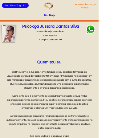
Já é membro? Faça
Sou Psicólogo (a)
o Login
Psi Pop
Psicóloga Jussara Dantas Silva
Psicanalista (Psicanálise)
CRP 13/4519
Campina Grande - PB
Quem sou eu
Olá! Meu nome é Jussara, tenho 52 anos e sou psicóloga formada pela
Universidade Estadual da Paraíba (UEPB) em 2002. Minha jornada na psicologia tem
sido marcada por compromisso e dedicação ao cuidado com o outro. Desde 2009,
atuo no serviço público, acumulando mais de uma década de experiência no
atendimento a diversas demandas psicológicas.
Agora, sinto que é o momento de expandir minha atuação e levar minha
experiência para novos contextos. Meu objetivo é oferecer um espaço acolhedor,
onde cada pessoa possa encontrar suporte para lidar com seus desafios
emocionais e alcançar um maior equilíbrio em sua vida.
Acredito na psicologia como uma ferramenta poderosa de transformação e
autoconhecimento. Se você busca um acompanhamento profissional baseado na
escuta empática, no respeito e na construção de um caminho mais saudável,
estou aqui para ajudar.
Seja bem-vindo(a) a essa nova etapa!