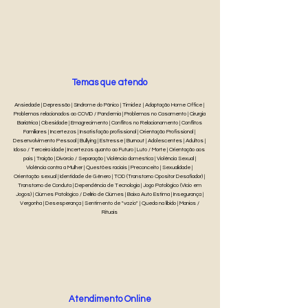
Temas que atendo
Ansiedade | Depressão | Síndrome do Pânico | Timidez | Adaptação Home Office |
Problemas relacionados ao COVID / Pandemia | Problemas no Casamento | Cirurgia
Bariátrica | Obesidade | Emagrecimento | Conflitos no Relacionamento | Conflitos
Familiares | Incertezas | Insatisfação profissional | Orientação Profissional |
Desenvolvimento Pessoal | Bullying | Estresse | Burnout | Adolescentes | Adultos |
Idoso / Terceira idade | Incertezas quanto ao Futuro | Luto / Morte | Orientação aos
pais | Traição | Divórcio / Separação | Violência doméstica | Violência Sexual |
Violência contra a Mulher | Questões raciais | Preconceito | Sexualidade |
Orientação sexual | Identidade de Gênero | TOD (Transtorno Opositor Desafiador) |
Transtorno de Conduta | Dependência de Tecnologia | Jogo Patológico (Vício em
Jogos) | Ciúmes Patológico / Delírio de Ciúmes | Baixa Auto Estima | Insegurança |
Vergonha | Desesperança | Sentimento de "vazio" | Queda na libido | Manias /
Rituais
Atendimento Online