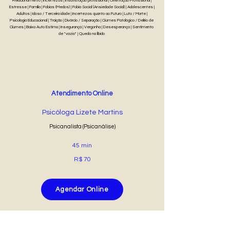
Relacionamento | Incertezas | Insatisfação profissional | Orientação Profissional |
Estresse | Família | Fobias (Medos) | Fobia Social (Ansiedade Social) | Adolescentes |
Adultos | Idoso / Terceira idade | Incertezas quanto ao Futuro | Luto / Morte |
Psicologia Educacional | Traição | Divórcio / Separação | Ciúmes Patológico / Delírio de
Ciúmes | Baixa Auto Estima | Insegurança | Vergonha | Desesperança | Sentimento
de "vazio" | Queda na libido
Atendimento Online
Psicóloga Lizete Martins
Psicanalista (Psicanálise)
45 min
R$ 70
Agendar Online