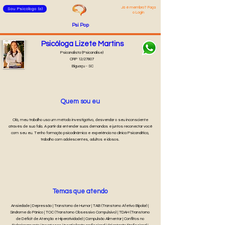
Já é membro? Faça
Sou Psicólogo (a)
o Login
Psi Pop
Psicóloga Lizete Martins
Psicanalista (Psicanálise)
CRP 12/27807
Biguaçu - SC
Quem sou eu
Olá, meu trabalho usa um método investigativo, desvendar o seu inconsciente
através de sua fala. A partir daí entender suas demandas e juntos reconectar você
com seu eu. Tenho formação psicodinâmica e experiência na clínica Psicanalítica,
trabalho com adolescentes, adultos e idosos.
Temas que atendo
Ansiedade | Depressão | Transtorno de Humor | TAB (Transtorno Afetivo Bipolar) |
Síndrome do Pânico | TOC (Transtorno Obsessivo Compulsivo) | TDAH (Transtorno
de Déficit de Atenção e Hiperatividade) | Compulsão Alimentar | Conflitos no