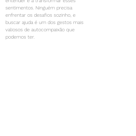
entender e a transformar esses 
sentimentos. Ninguém precisa 
enfrentar os desafios sozinho, e 
buscar ajuda é um dos gestos mais 
valiosos de autocompaixão que 
podemos ter.
Seja bem-vindo à psicoterapia e 
continue nos acompanhando.
Psi Pop | Psicóloga Viva Zen !
Ver tudo
Posts recentes