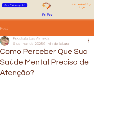
Já é membro? Faça
Sou Psicólogo (a)
o Login
Psi Pop
Post
Psicóloga Laís Almeida
6 de mar. de 2025
2 min de leitura
Como Perceber Que Sua
Saúde Mental Precisa de
Atenção?