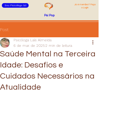
Já é membro? Faça
Sou Psicólogo (a)
o Login
Psi Pop
Post
Psicóloga Laís Almeida
6 de mar. de 2025
2 min de leitura
Saúde Mental na Terceira
Idade: Desafios e
Cuidados Necessários na
Atualidade