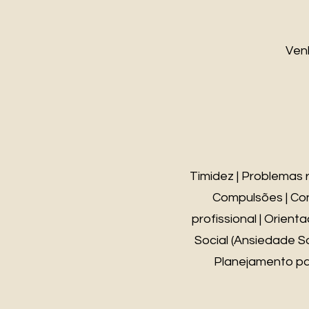
Ven
Timidez | Problemas 
Compulsões | Conf
profissional | Orient
Social (Ansiedade Soc
Planejamento par