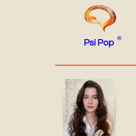
®
Psi Pop