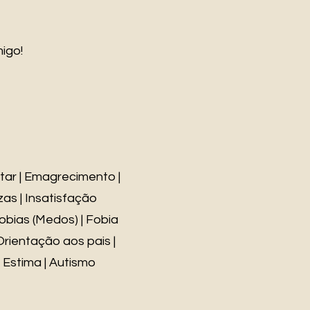
igo!
tar | Emagrecimento |
zas | Insatisfação
Fobias (Medos) | Fobia
 Orientação aos pais |
 Estima | Autismo