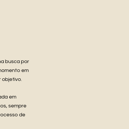
 na busca por
o momento em
 objetivo.
cada em
dos, sempre
processo de