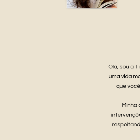
Olá, sou a T
uma vida mai
que você 
Minha 
intervençõ
respeitand